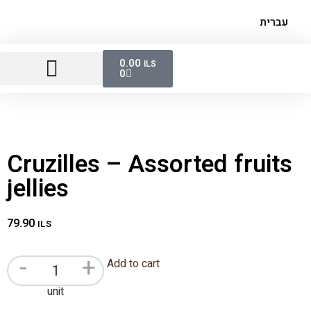
עברית
0.00
ILS
0
Sausages And Foie Gras
Breads, Crackers And Chips
Cruzilles – Assorted fruits
jellies
79.90
ILS
-
+
Add to cart
unit