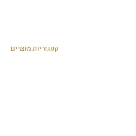
0544955199
thegourmet1@gmail.com
148 אבן גבירול, מול בזל תל אביב
קטגוריות מוצרים
Cheese
Wine
Salty Deli
Sweet Deli
Sausages
Fishes