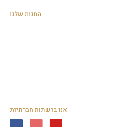
החנות שלנו
My Account
Cart
Checkout
Contact Us
About
Terms Of Use
אנו ברשתות חברתיות