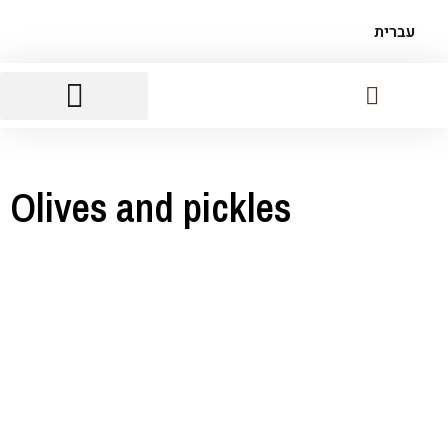
עברית
Sausages And Foie Gras
Breads, Crackers And Chips
Olives and pickles