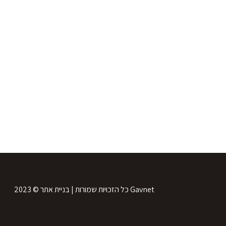
035462840
0544955199
thegourmet1@gmail.com
148 אבן גבירול, מול בזל תל אביב
2023 © כל הזכויות שמורות | בניית אתר Gavnet