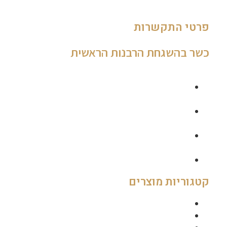
פרטי התקשרות
כשר בהשגחת הרבנות הראשית
035462840
0544955199
thegourmet1@gmail.com
148 אבן גבירול, מול בזל תל אביב
קטגוריות מוצרים
גבינות
יינות