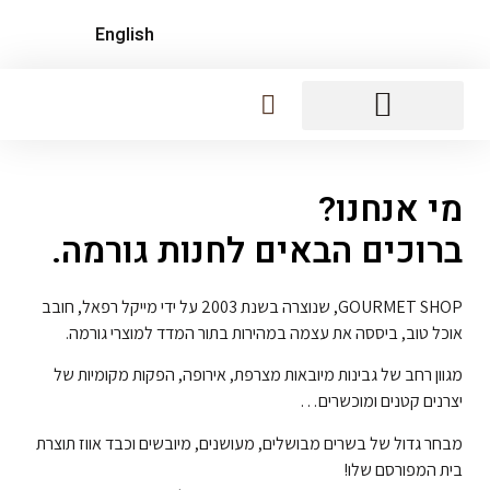
English
נקניקים ופואה גרה
לחמים, קרקרים, צ'יפסים
מעדנים מתוקים
מי אנחנו?
ברוכים הבאים לחנות גורמה.
GOURMET SHOP, שנוצרה בשנת 2003 על ידי מייקל רפאל, חובב
אוכל טוב, ביססה את עצמה במהירות בתור המדד למוצרי גורמה.
מגוון רחב של גבינות מיובאות מצרפת, אירופה, הפקות מקומיות של
יצרנים קטנים ומוכשרים…
מבחר גדול של בשרים מבושלים, מעושנים, מיובשים וכבד אווז תוצרת
בית המפורסם שלו!