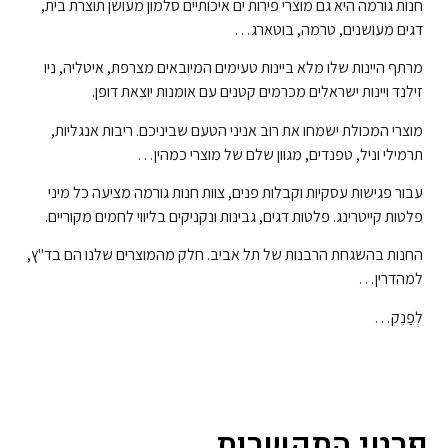
חנות גורמה היא גם מוצרי פירות ים איכותיים סלמון מעושן תוצרת בית,
דגים מעושנים, טרמה, בוטארג…
מרתף היינות שלו מלא ביינות טעימים המיובאים מצרפת, איטליה, ניו
זילנד ויינות ישראלים מכרמים קטנים עם אומנות יוצאת דופן.
מוצרי המכולת ישמחו את רוב אניני הטעם שביניכם. ריבות אנגליות,
תרמילי וניל, טפנדים, מגוון שלם של מוצרי כמהין…
עבור פגישות עסקיות וקבלות פנים, צוות חנות גורמה מציעה כל מיני
פלטות קייטרינג. פלטות דגים, גבינות ונקניקים בליווי לחמים מקוריים.
החנות בהשגחת הרבנות של תל אביב. חלק מהמוצרים שלנו הם בד"ץ,
למהדרין…
לְפַנֵק…
פרטי התקשרות