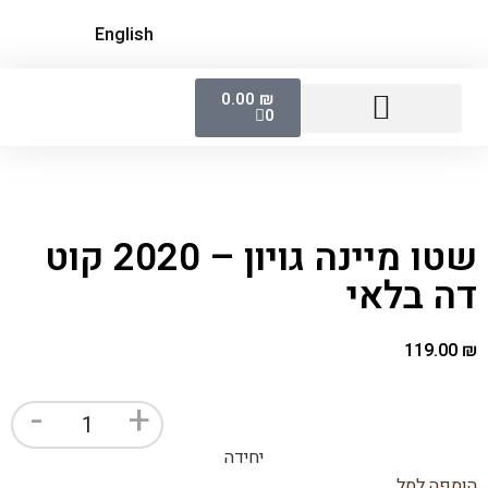
English
0.00
₪
0
נקניקים ופואה גרה
לחמים, קרקרים, צ'יפסים
מעדנים מתוקים
שטו מיינה גויון – 2020 קוט
דה בלאי
119.00
₪
-
+
יחידה
הוספה לסל