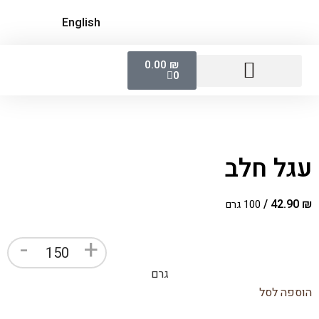
English
0.00
₪
0
נקניקים ופואה גרה
לחמים, קרקרים, צ'יפסים
מעדנים מתוקים
עגל חלב
/
42.90
₪
100 גרם
-
+
גרם
הוספה לסל