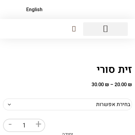
English
נקניקים ופואה גרה
לחמים, קרקרים, צ'יפסים
מעדנים מתוקים
זית סורי
30.00
₪
–
20.00
₪
-
+
יחידה