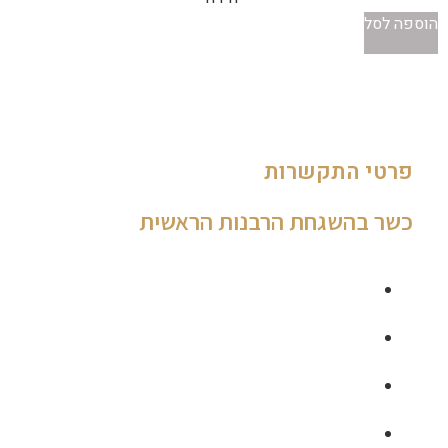
הוספה לסל
פרטי התקשרות
כשר בהשגחת הרבנות הראשית
035462840
0544955199
thegourmet1@gmail.com
148 אבן גבירול, מול בזל תל אביב