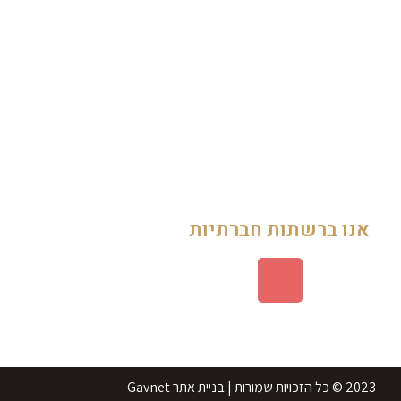
עגלה
תשלום
צור קשר
אודות
תקנון
אנו ברשתות חברתיות
2023 © כל הזכויות שמורות | בניית אתר Gavnet