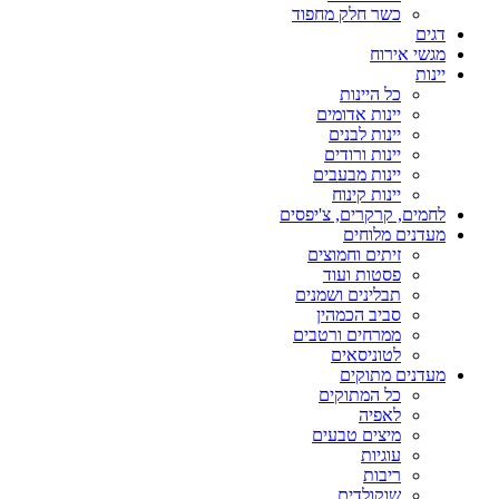
כשר חלק מחפוד
דגים
מגשי אירוח
יינות
כל היינות
יינות אדומים
יינות לבנים
יינות ורודים
יינות מבעבים
יינות קינוח
לחמים, קרקרים, צ'יפסים
מעדנים מלוחים
זיתים וחמוצים
פסטות ועוד
תבלינים ושמנים
סביב הכמהין
ממרחים ורטבים
לטוניסאים
מעדנים מתוקים
כל המתוקים
לאפיה
מיצים טבעים
עוגיות
ריבות
שוקולדים