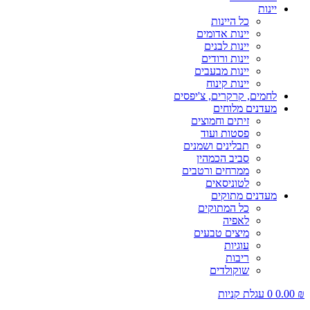
יינות
כל היינות
יינות אדומים
יינות לבנים
יינות ורודים
יינות מבעבים
יינות קינוח
לחמים, קרקרים, צ'יפסים
מעדנים מלוחים
זיתים וחמוצים
פסטות ועוד
תבלינים ושמנים
סביב הכמהין
ממרחים ורטבים
לטוניסאים
מעדנים מתוקים
כל המתוקים
לאפיה
מיצים טבעים
עוגיות
ריבות
שוקולדים
₪
0.00
0
עגלת קניות