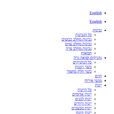
English
English
גבינות
כל הגבינות
גבינות מחלב כבשים
גבינות מחלב עזים
גבינות מחלב פרה
חמאות
נקניקים ופואה גרה
כל הנקניקים
כשר רבנות
כשר חלק מחפוד
דגים
מגשי אירוח
יינות
כל היינות
יינות אדומים
יינות לבנים
יינות ורודים
יינות מבעבים
יינות קינוח