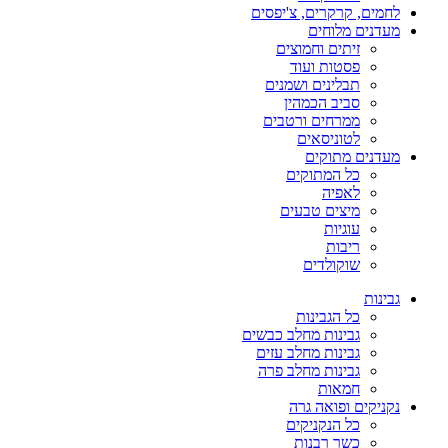
לחמים, קרקרים, צ'יפסים
מעדנים מלוחים
זיתים וחמוצים
פסטות ועוד
תבלינים ושמנים
סביב הכמהין
ממרחים ורטבים
לטוניסאים
מעדנים מתוקים
כל המתוקים
לאפיה
מיצים טבעים
עוגיות
ריבות
שוקולדים
גבינות
כל הגבינות
גבינות מחלב כבשים
גבינות מחלב עזים
גבינות מחלב פרה
חמאות
נקניקים ופואה גרה
כל הנקניקים
כשר רבנות