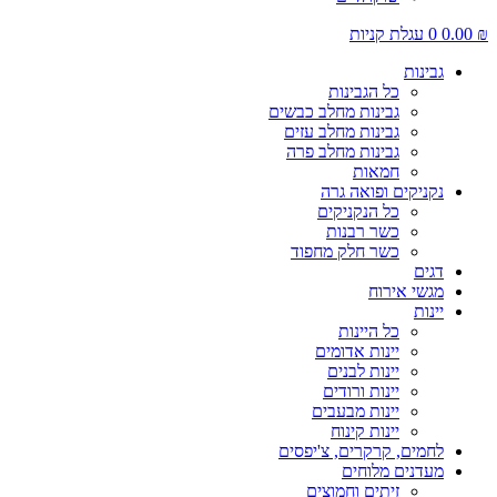
₪
0.00
0
עגלת קניות
גבינות
כל הגבינות
גבינות מחלב כבשים
גבינות מחלב עזים
גבינות מחלב פרה
חמאות
נקניקים ופואה גרה
כל הנקניקים
כשר רבנות
כשר חלק מחפוד
דגים
מגשי אירוח
יינות
כל היינות
יינות אדומים
יינות לבנים
יינות ורודים
יינות מבעבים
יינות קינוח
לחמים, קרקרים, צ'יפסים
מעדנים מלוחים
זיתים וחמוצים