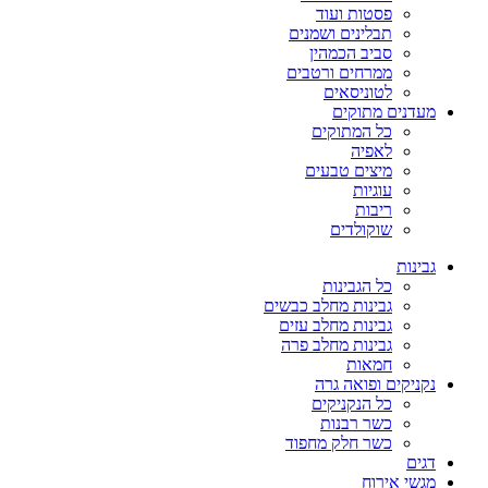
פסטות ועוד
תבלינים ושמנים
סביב הכמהין
ממרחים ורטבים
לטוניסאים
מעדנים מתוקים
כל המתוקים
לאפיה
מיצים טבעים
עוגיות
ריבות
שוקולדים
גבינות
כל הגבינות
גבינות מחלב כבשים
גבינות מחלב עזים
גבינות מחלב פרה
חמאות
נקניקים ופואה גרה
כל הנקניקים
כשר רבנות
כשר חלק מחפוד
דגים
מגשי אירוח