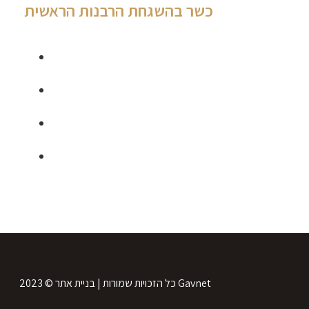
כשר בהשגחת הרבנות הראשית
035462840
0544955199
thegourmet1@gmail.com
148 אבן גבירול, מול בזל תל אביב
2023 © כל הזכויות שמורות | בניית אתר Gavnet