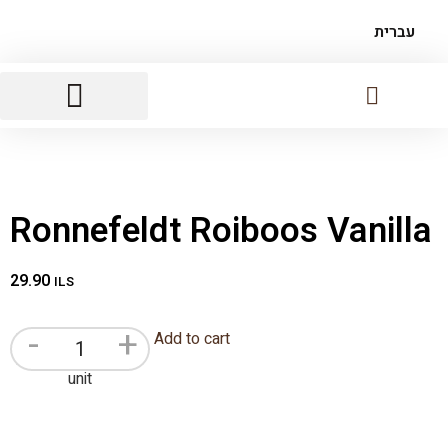
עברית
Sausages And Foie Gras
Breads, Crackers And Chips
Ronnefeldt Roiboos Vanilla
29.90
ILS
-
+
Add to cart
unit