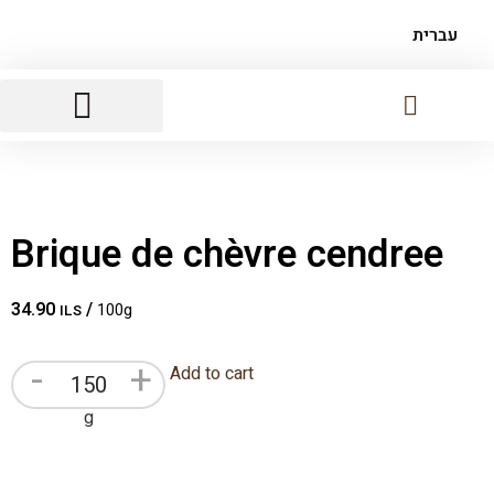
עברית
Sausages And Foie Gras
Breads, Crackers And Chips
Brique de chèvre cendree
34.90
/
100g
ILS
-
+
Add to cart
g