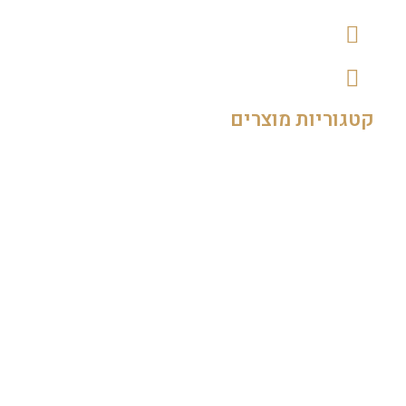
thegourmet1@gmail.com
148 אבן גבירול, מול בזל תל אביב
קטגוריות מוצרים
גבינות
יינות
מעדנים מלוחים
מעדנים מתוקים
נקניקים
דגים