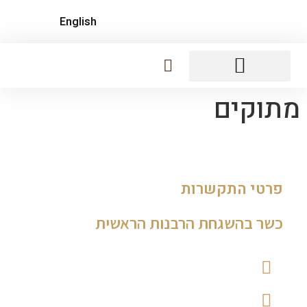
English
נקניקים ופואה גרה
לחמים, קרקרים, צ'יפסים
מעדנים מתוקים
מתוקים
פרטי התקשרות
כשר בהשגחת הרבנות הראשית
035462840
0544955199